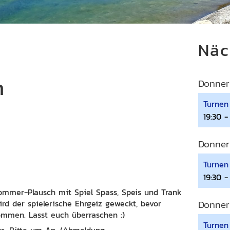
Näc
h
Donner
Turnen
19:30 -
Donner
Turnen 
19:30 -
mmer-Plausch mit Spiel Spass, Speis und Trank
rd der spielerische Ehrgeiz geweckt, bevor
Donner
men. Lasst euch überraschen :)
Turnen
us. Bitte um An-/Abmeldung.