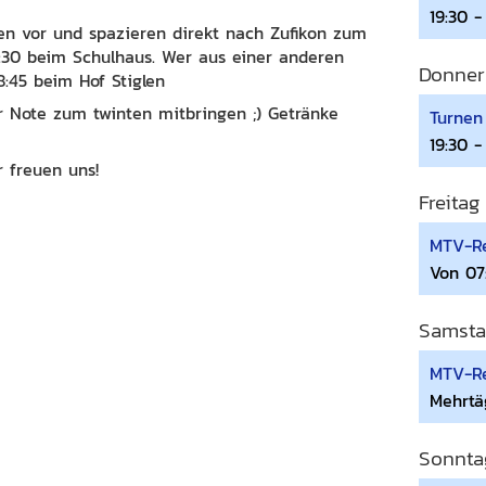
19:30 -
en vor und spazieren direkt nach Zufikon zum
 18:30 beim Schulhaus. Wer aus einer anderen
Donner
8:45 beim Hof Stiglen
-er Note zum twinten mitbringen ;) Getränke
Turnen
19:30 -
 freuen uns!
Freitag
MTV-Re
Von 07
Samsta
MTV-Re
Mehrtä
Sonnta