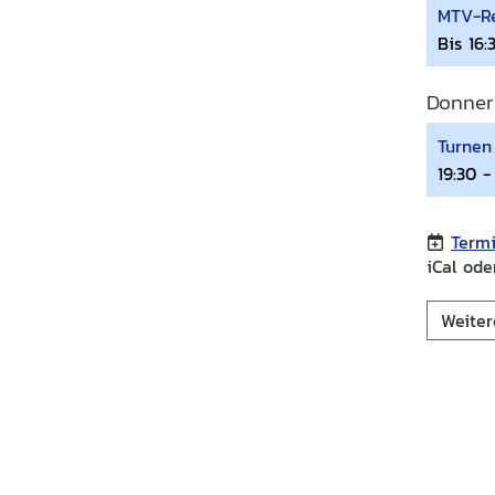
MTV-Re
Bis 16:
Donner
Turnen
19:30 -
Term
iCal ode
Weiter